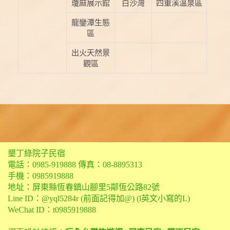
瓊麻展示館
白沙灣
四重溪溫泉區
龍鑾潭生態
區
出火天然景
觀區
墾丁綠院子民宿
電話：
0985-919888
傳真：08-8895313
手機：
0985919888
地址：屏東縣恆春鎮山腳里5鄰恆公路82號
Line ID：@yql5284r (前面記得加@) (l英文小寫的L)
WeChat ID：t0985919888