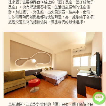
往來墾丁主要道路台26線上的「墾丁民宿．墾丁綠院子
民宿」，擁有鄰近恆春市區、生活機能便利的住宿優
勢，前往墾丁、海生館、出火風景區、佳樂水、南灣、
白沙灣等熱門景點也都能快速到達，為一處集結了各項
旅遊交通往來的絕佳優勢，是旅客們的最佳選擇。
全新建造，正式對外營運的「墾丁民宿．墾丁綠院子民