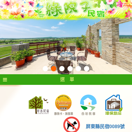
選 單
屏東縣民宿0089號