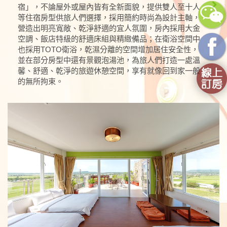
宿」，不論屋外或屋內皆有全新面貌，提供雙人至十人
等住宿房型供旅人們選擇，採用簡約時尚為設計主軸，
營造出明亮寬敞、乾淨舒適的宜人氛圍，房內採用大金
空調、飯店特級的舒適床組與精緻備品；在衛浴空間中
也採用TOTO衛浴，乾濕分離的空間增加居住安全性，
並在部分房型中還有景觀泡湯池，為旅人們打造一處溫
馨、舒適、乾淨的旅遊休憩空間，享有就像回到家一般
的無所拘束。