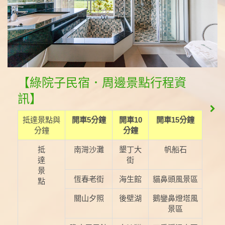
【綠院子民宿．周邊景點行程資
訊】
抵達景點與
開車5分鐘
開車10
開車15分鐘
分鐘
分鐘
抵
南灣沙灘
墾丁大
帆船石
達
街
景
恆春老街
海生館
貓鼻頭風景區
點
關山夕照
後壁湖
鵝鑾鼻燈塔風
景區