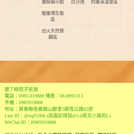
瓊麻展示館
白沙灣
四重溪溫泉區
龍鑾潭生態
區
出火天然景
觀區
墾丁綠院子民宿
電話：
0985-919888
傳真：08-8895313
手機：
0985919888
地址：屏東縣恆春鎮山腳里5鄰恆公路82號
Line ID：@yql5284r (前面記得加@) (l英文小寫的L)
WeChat ID：t0985919888