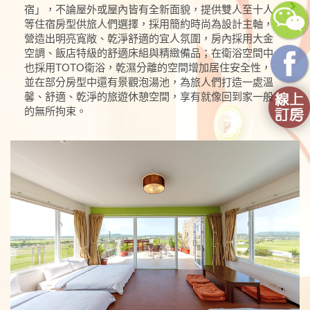
宿」，不論屋外或屋內皆有全新面貌，提供雙人至十人
等住宿房型供旅人們選擇，採用簡約時尚為設計主軸，
營造出明亮寬敞、乾淨舒適的宜人氛圍，房內採用大金
空調、飯店特級的舒適床組與精緻備品；在衛浴空間中
也採用TOTO衛浴，乾濕分離的空間增加居住安全性，
並在部分房型中還有景觀泡湯池，為旅人們打造一處溫
馨、舒適、乾淨的旅遊休憩空間，享有就像回到家一般
的無所拘束。