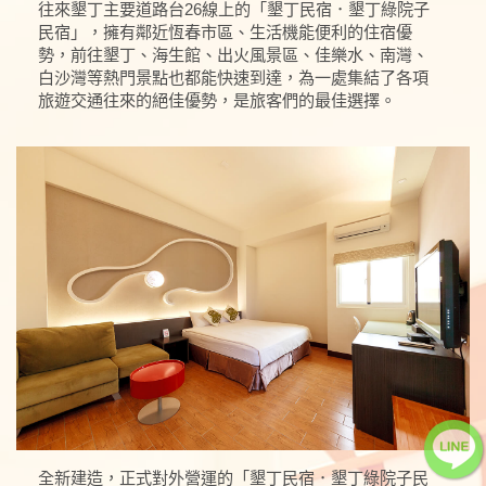
往來墾丁主要道路台26線上的「墾丁民宿．墾丁綠院子
民宿」，擁有鄰近恆春市區、生活機能便利的住宿優
勢，前往墾丁、海生館、出火風景區、佳樂水、南灣、
白沙灣等熱門景點也都能快速到達，為一處集結了各項
旅遊交通往來的絕佳優勢，是旅客們的最佳選擇。
全新建造，正式對外營運的「墾丁民宿．墾丁綠院子民