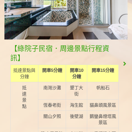
【綠院子民宿．周邊景點行程資
訊】
抵達景點與
開車5分鐘
開車10
開車15分鐘
分鐘
分鐘
抵
南灣沙灘
墾丁大
帆船石
達
街
景
恆春老街
海生館
貓鼻頭風景區
點
關山夕照
後壁湖
鵝鑾鼻燈塔風
景區