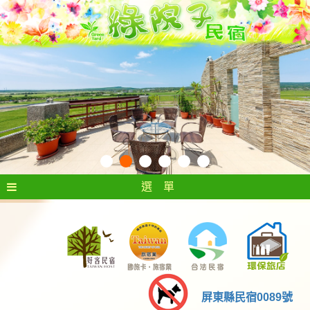
選 單
屏東縣民宿0089號