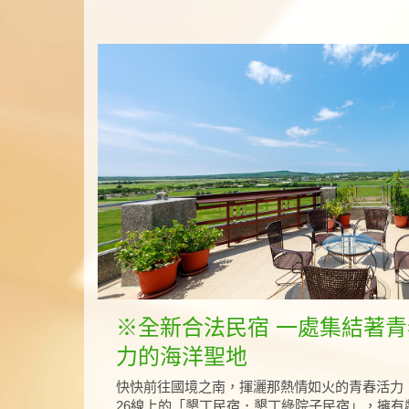
※全新合法民宿 一處集結著
力的海洋聖地
快快前往國境之南，揮灑那熱情如火的青春活力
26線上的「墾丁民宿．墾丁綠院子民宿」，擁有