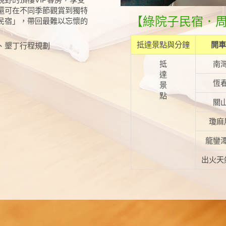
還可在不同季節觀賞到獨特
【綠院子民宿．
民宿」，帶回最難以忘懷的
抵達景點與分鐘
開車
、墾丁行程規劃
抵
南
達
恆
景
點
關
瓊麻
龍鑾
出火天