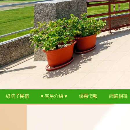
綠院子民宿
♥ 客房介紹 ♥
優惠情報
網路相簿
♥ 線上訂房 ♥