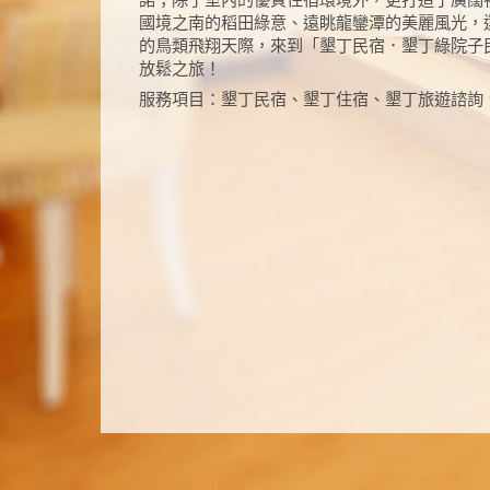
國境之南的稻田綠意、遠眺龍鑾潭的美麗風光，
的鳥類飛翔天際，來到「墾丁民宿．墾丁綠院子
放鬆之旅！
服務項目：墾丁民宿、墾丁住宿、墾丁旅遊諮詢