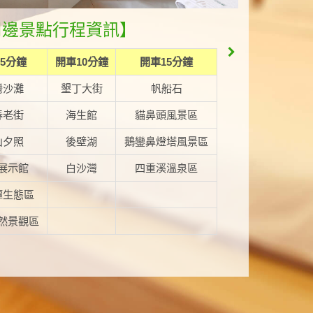
周邊景點行程資訊】
5分鐘
開車10分鐘
開車15分鐘
灣沙灘
墾丁大街
帆船石
春老街
海生館
貓鼻頭風景區
山夕照
後壁湖
鵝鑾鼻燈塔風景區
展示館
白沙灣
四重溪溫泉區
潭生態區
然景觀區