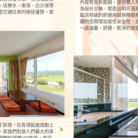
內皆有全新面貌，提供雙人
、佳樂水、南灣、白沙灣等
為設計主軸，營造出明亮寬
遊交通往來的絕佳優勢，是
飯店特級的舒適床組與精緻備
離的空間增加居住安全性，
一處溫馨、舒適、乾淨的旅
丁民宿，在各項設施規劃上
，是我們對旅人們最大的承
野的頂樓VIP客房，享受